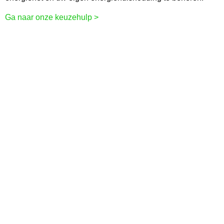
Ga naar onze keuzehulp >
Slimme EV-
laadoplossingen voor