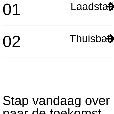
01
Laadstat
02
Thuisbatte
Stap vandaag over
naar de toekomst