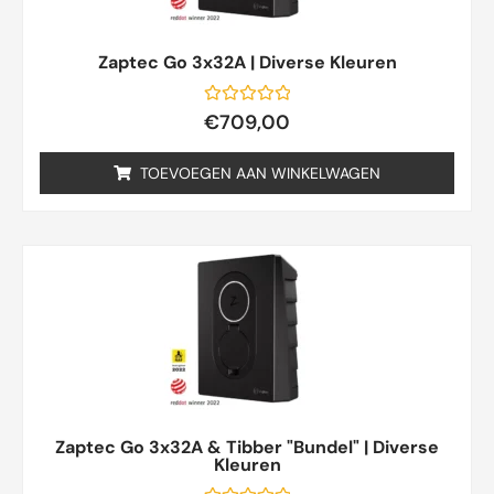
Zaptec Go 3x32A | Diverse Kleuren
Gewaardeerd
€
709,00
0
uit
5
TOEVOEGEN AAN WINKELWAGEN
Zaptec Go 3x32A & Tibber "Bundel" | Diverse
Kleuren