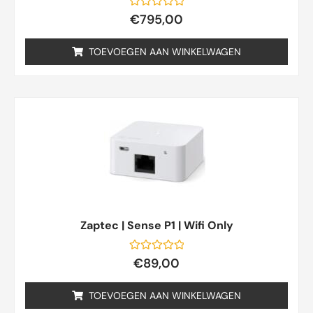
Gewaardeerd
€
795,00
0
uit
5
TOEVOEGEN AAN WINKELWAGEN
Zaptec | Sense P1 | Wifi Only
Gewaardeerd
€
89,00
0
uit
5
TOEVOEGEN AAN WINKELWAGEN