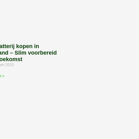
tterij kopen in
and – Slim voorbereid
toekomst
ber 2025
r »