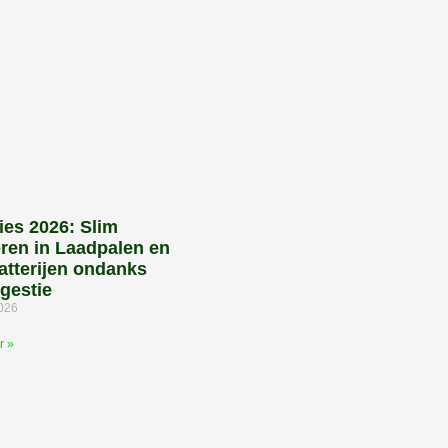
ies 2026: Slim
eren in Laadpalen en
atterijen ondanks
gestie
2026
r »