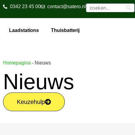
0342 23 45 00
contact@satero.nl
Laadstations
Thuisbatterij
Homepagina
-
Nieuws
Nieuws
Keuzehulp