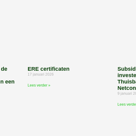
 de
ERE certificaten
Subsid
17 januari 2026
invest
in een
Thuisb
Lees verder »
Netcon
9 januari 
Lees verde