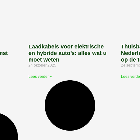
.
Laadkabels voor elektrische
Thuisba
mst
en hybride auto’s: alles wat u
Nederl
moet weten
op de 
24 oktober 2025
24 septem
Lees verder »
Lees verde