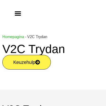
Homepagina
-
V2C Trydan
V2C Trydan
Keuzehulp