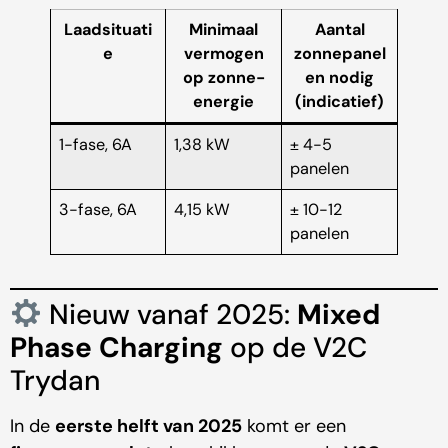
Laadsituati
Minimaal
Aantal
e
vermogen
zonnepanel
op zonne-
en nodig
energie
(indicatief)
1-fase, 6A
1,38 kW
± 4-5
panelen
3-fase, 6A
4,15 kW
± 10-12
panelen
Nieuw vanaf 2025:
Mixed
Phase Charging
op de V2C
Trydan
In de
eerste helft van 2025
komt er een