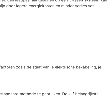
iënter. Een laadpaal aangesloten op een 3-fasen systeem kan
ijn door lagere energiekosten en minder verlies van
toren zoals de staat van je elektrische bekabeling, je
 standaard methode te gebruiken. De vijf belangrijkste