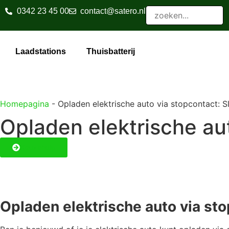
0342 23 45 00
contact@satero.nl
Laadstations
Thuisbatterij
Homepagina
-
Opladen elektrische auto via stopcontact: Sl
Opladen elektrische aut
Keuzehulp
Opladen elektrische auto via sto