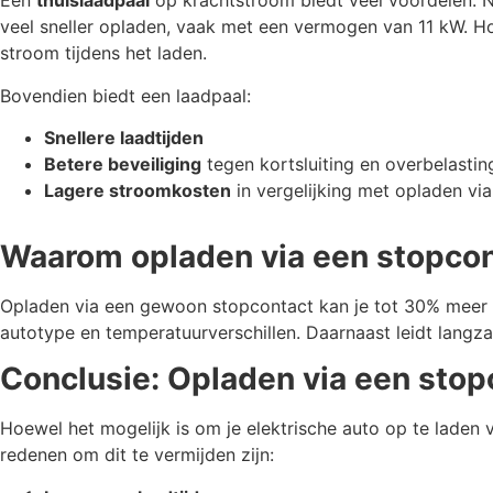
Een
thuislaadpaal
op krachtstroom biedt veel voordelen. Nie
veel sneller opladen, vaak met een vermogen van 11 kW. Hoe
stroom tijdens het laden.
Bovendien biedt een laadpaal:
Snellere laadtijden
Betere beveiliging
tegen kortsluiting en overbelastin
Lagere stroomkosten
in vergelijking met opladen vi
Waarom opladen via een stopcon
Opladen via een gewoon stopcontact kan je tot 30% meer ko
autotype en temperatuurverschillen. Daarnaast leidt langza
Conclusie: Opladen via een stopc
Hoewel het mogelijk is om je elektrische auto op te laden v
redenen om dit te vermijden zijn: