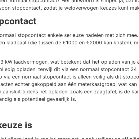
een normaal stopcontact? Het antwoord is simpel: ja, dat ka
gewoon stopcontact, zodat je weloverwogen keuzes kunt ma
opcontact
normaal stopcontact enkele serieuze nadelen met zich mee.
en laadpaal (die tussen de €1000 en €2000 kan kosten), ma
3 kW laadvermogen, wat betekent dat het opladen van je a
olledig opladen, terwijl dit via een normaal stopcontact 24
o via een normaal stopcontact is alleen veilig als dit stop
ntacten echter gekoppeld aan één meterkastgroep, wat kan l
 aansluit tijdens het opladen, zoals een zaagtafel, is de k
ig als potentieel gevaarlijk is.
keuze is