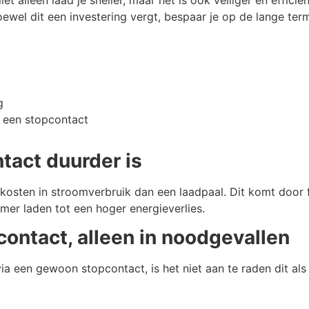
t alleen laad je sneller, maar het is ook veiliger en effic
wel dit een investering vergt, bespaar je op de lange term
g
a een stopcontact
tact duurder is
sten in stroomverbruik dan een laadpaal. Dit komt door fac
mer laden tot een hoger energieverlies.
ontact, alleen in noodgevallen
ia een gewoon stopcontact, is het niet aan te raden dit als