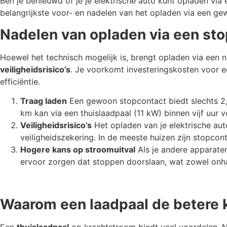
Ben je benieuwd of je je elektrische auto kunt opladen via 
belangrijkste voor- en nadelen van het opladen via een 
Nadelen van opladen via een st
Hoewel het technisch mogelijk is, brengt opladen via een 
veiligheidsrisico’s
. Je voorkomt investeringskosten voor e
efficiëntie.
Traag laden
Een gewoon stopcontact biedt slechts 2,
km kan via een thuislaadpaal (11 kW) binnen vijf uur v
Veiligheidsrisico’s
Het opladen van je elektrische aut
veiligheidszekering. In de meeste huizen zijn stopco
Hogere kans op stroomuitval
Als je andere apparaten
ervoor zorgen dat stoppen doorslaan, wat zowel onhand
Waarom een laadpaal de betere 