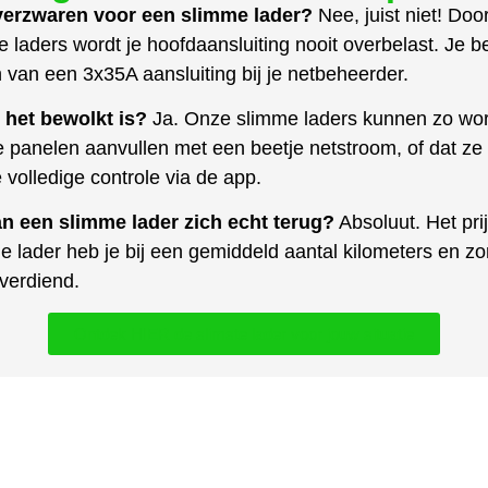
 verzwaren voor een slimme lader?
Nee, juist niet! Do
e laders wordt je hoofdaansluiting nooit overbelast. Je 
 van een 3x35A aansluiting bij je netbeheerder.
 het bewolkt is?
Ja. Onze slimme laders kunnen zo word
panelen aanvullen met een beetje netstroom, of dat ze 
e volledige controle via de app.
an een slimme lader zich echt terug?
Absoluut. Het pri
e lader heb je bij een gemiddeld aantal kilometers en z
gverdiend.
Ontdek HIER de slimste lader voor jouw situatie