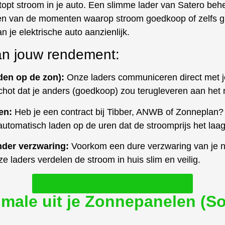
opt stroom in je auto. Een slimme lader van Satero behe
en van de momenten waarop stroom goedkoop of zelfs grat
an je elektrische auto aanzienlijk.
van jouw rendement:
den op de zon):
Onze laders communiceren direct met j
chot dat je anders (goedkoop) zou terugleveren aan het 
en:
Heb je een contract bij Tibber, ANWB of Zonneplan?
 automatisch laden op de uren dat de stroomprijs het laagst
der verzwaring:
Voorkom een dure verzwaring van je ne
ze laders verdelen de stroom in huis slim en veilig.
Ga hier naar jouw persoonlijke keuze hulp
male uit je Zonnepanelen (So