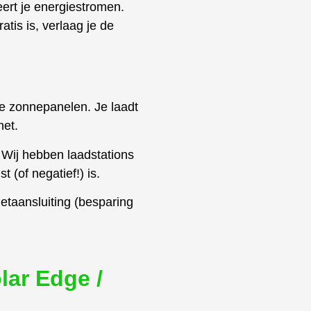
ert je energiestromen.
is is, verlaag je de
e zonnepanelen. Je laadt
net.
 Wij hebben laadstations
 (of negatief!) is.
taansluiting (besparing
lar Edge /