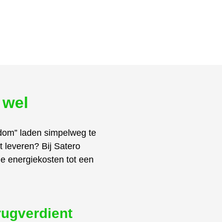
 wel
“dom” laden simpelweg te
 leveren? Bij Satero
je energiekosten tot een
rugverdient