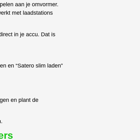
ppelen aan je omvormer.
werkt met laadstations
rect in je accu. Dat is
den en “Satero slim laden”
rgen en plant de
.
ers