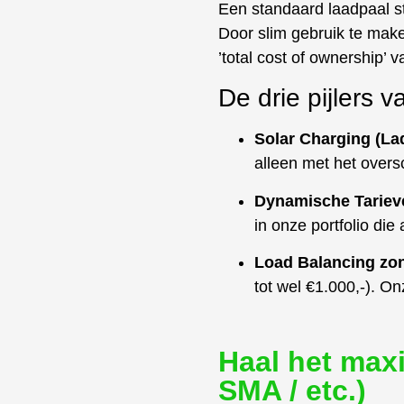
Een standaard laadpaal st
Door slim gebruik te mak
’total cost of ownership’ v
De drie pijlers 
Solar Charging (La
alleen met het overs
Dynamische Tariev
in onze portfolio die
Load Balancing zon
tot wel €1.000,-). On
Haal het maxi
SMA / etc.)