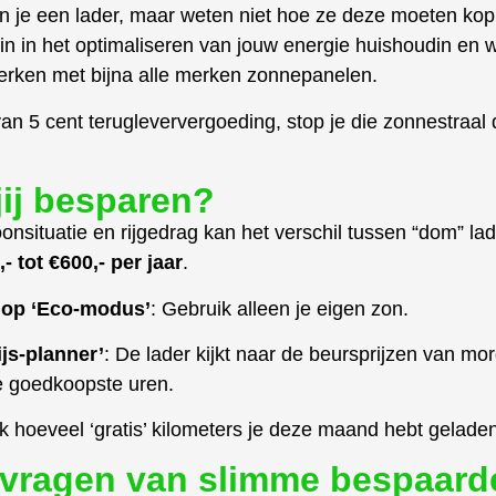
pen je een lader, maar weten niet hoe ze deze moeten ko
 in in het optimaliseren van jouw energie huishoudin en 
rken met bijna alle merken zonnepanelen.
an 5 cent terugleververgoeding, stop je die zonnestraal di
jij besparen?
oonsituatie en rijgedrag kan het verschil tussen “dom” la
- tot €600,- per jaar
.
in op ‘Eco-modus’
: Gebruik alleen je eigen zon.
ijs-planner’
: De lader kijkt naar de beursprijzen van mo
e goedkoopste uren.
k hoeveel ‘gratis’ kilometers je deze maand hebt geladen
 vragen van slimme bespaard