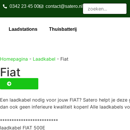
0342 23 45 00
contact@satero.nl
Laadstations
Thuisbatterij
Homepagina
-
Laadkabel
-
Fiat
Fiat
Keuzehulp
Een laadkabel nodig voor jouw FIAT? Satero helpt je deze g
dan ook geen inferieure kwaliteit kopen! Alle laadkabels vo
*************************
laadkabel FIAT 500E