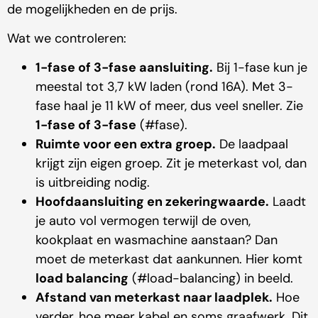
de mogelijkheden en de prijs.
Wat we controleren:
1-fase of 3-fase aansluiting.
Bij 1-fase kun je
meestal tot 3,7 kW laden (rond 16A). Met 3-
fase haal je 11 kW of meer, dus veel sneller. Zie
1-fase of 3-fase
(#fase).
Ruimte voor een extra groep.
De laadpaal
krijgt zijn eigen groep. Zit je meterkast vol, dan
is uitbreiding nodig.
Hoofdaansluiting en zekeringwaarde.
Laadt
je auto vol vermogen terwijl de oven,
kookplaat en wasmachine aanstaan? Dan
moet de meterkast dat aankunnen. Hier komt
load balancing
(#load-balancing) in beeld.
Afstand van meterkast naar laadplek.
Hoe
verder, hoe meer kabel en soms graafwerk. Dit