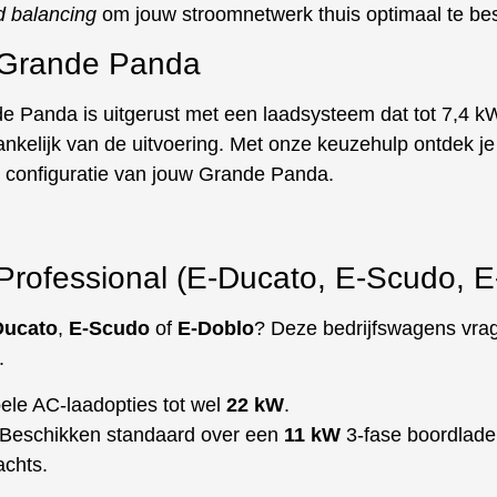
d balancing
om jouw stroomnetwerk thuis optimaal te b
t Grande Panda
 Panda is uitgerust met een laadsysteem dat tot 7,4 kW 
nkelijk van de uitvoering. Met onze keuzehulp ontdek je 
ke configuratie van jouw Grande Panda.
 Professional (E-Ducato, E-Scudo, E
Ducato
,
E-Scudo
of
E-Doblo
? Deze bedrijfswagens vra
.
ibele AC-laadopties tot wel
22 kW
.
 Beschikken standaard over een
11 kW
3-fase boordlader
achts.