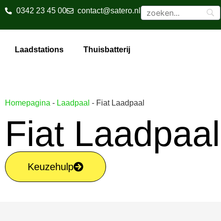
0342 23 45 00
contact@satero.nl
Laadstations
Thuisbatterij
Homepagina
-
Laadpaal
-
Fiat Laadpaal
Fiat Laadpaal
Keuzehulp