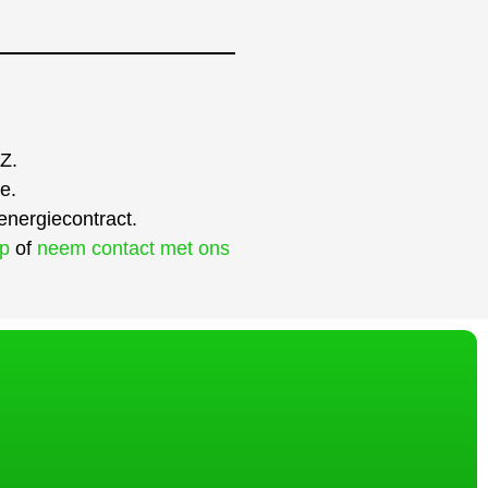
 Z.
e.
energiecontract.
lp
of
neem contact met ons