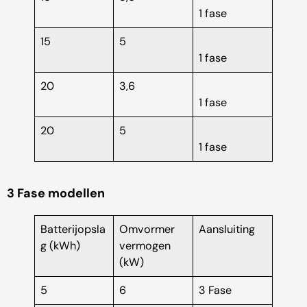
1 fase
15
5
1 fase
20
3,6
1 fase
20
5
1 fase
3 Fase modellen
Batterijopsla
Omvormer
Aansluiting
g (kWh)
vermogen
(kW)
5
6
3 Fase