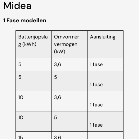
Midea
1 Fase modellen
Batterijopsla
Omvormer
Aansluiting
g (kWh)
vermogen
(kW)
5
3,6
1 fase
5
5
1 fase
10
3,6
1 fase
10
5
1 fase
15
3,6