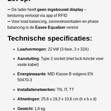
➖ De lader heeft
geen ingebouwd display
–
besturing verloopt via app of RFID
➖ Voor load balancing, zonnestroomladen en phase
balancing is de
Easee Equalizer
vereist
Technische specificaties:
Laadvermogen
: 22 kW (3-fase, 3 x 32A)
Aansluiting
: Type 2 socket (met lock-functie voor
vaste kabel)
Energiewaarde
: MID Klasse B volgens EN
50470-3
Installatienetwerken
: TN, IT, TT
Afmetingen
: 25,6 x 19,3 x 10,6 cm (h x b x d)
Gewicht
: 1,6 kg