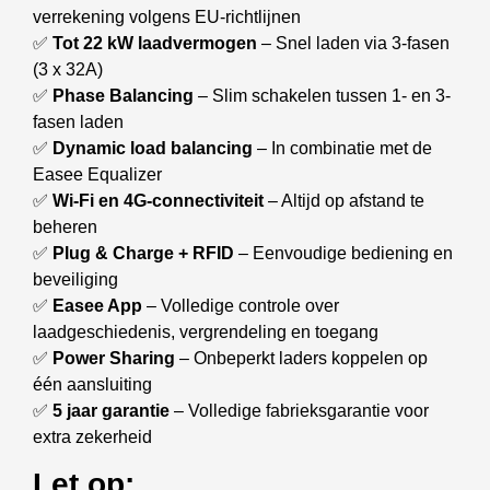
verrekening volgens EU-richtlijnen
✅
Tot 22 kW laadvermogen
– Snel laden via 3-fasen
(3 x 32A)
✅
Phase Balancing
– Slim schakelen tussen 1- en 3-
fasen laden
✅
Dynamic load balancing
– In combinatie met de
Easee Equalizer
✅
Wi-Fi en 4G-connectiviteit
– Altijd op afstand te
beheren
✅
Plug & Charge + RFID
– Eenvoudige bediening en
beveiliging
✅
Easee App
– Volledige controle over
laadgeschiedenis, vergrendeling en toegang
✅
Power Sharing
– Onbeperkt laders koppelen op
één aansluiting
✅
5 jaar garantie
– Volledige fabrieksgarantie voor
extra zekerheid
Let op: