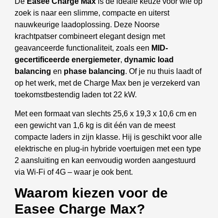
De
Easee Charge Max
is dé ideale keuze voor wie op
zoek is naar een slimme, compacte en uiterst
nauwkeurige laadoplossing. Deze Noorse
krachtpatser combineert elegant design met
geavanceerde functionaliteit, zoals een
MID-
gecertificeerde energiemeter
,
dynamic load
balancing
en
phase balancing
. Of je nu thuis laadt of
op het werk, met de Charge Max ben je verzekerd van
toekomstbestendig laden tot 22 kW.
Met een formaat van slechts 25,6 x 19,3 x 10,6 cm en
een gewicht van 1,6 kg is dit één van de meest
compacte laders in zijn klasse. Hij is geschikt voor alle
elektrische en plug-in hybride voertuigen met een type
2 aansluiting en kan eenvoudig worden aangestuurd
via Wi-Fi of 4G – waar je ook bent.
Waarom kiezen voor de
Easee Charge Max?