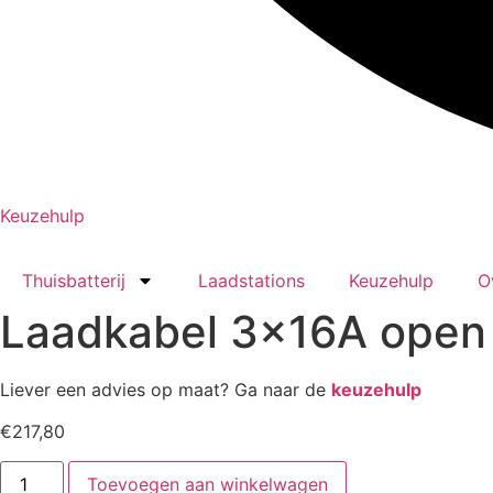
Keuzehulp
Thuisbatterij
Laadstations
Keuzehulp
O
Laadkabel 3x16A open e
Liever een advies op maat? Ga naar de
keuzehulp
€
217,80
Laadkabel
Toevoegen aan winkelwagen
3x16A