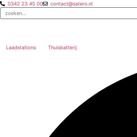
Ga
0342 23 45 00
contact@satero.nl
naar
de
inhoud
Laadstations
Thuisbatterij