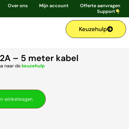
Over ons
Mijn account
Offerte aanvragen
Support
Keuzehulp
32A – 5 meter kabel
Ga naar de
keuzehulp
n winkelwagen