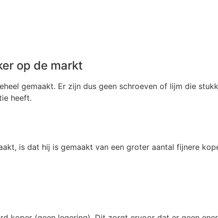
er op de markt
eheel gemaakt. Er zijn dus geen schroeven of lijm die stu
ie heeft.
kt, is dat hij is gemaakt van een groter aantal fijnere kop
d koper (geen legering). Dit zorgt ervoor dat er geen ene