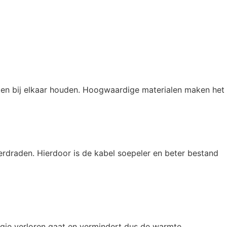
kken bij elkaar houden. Hoogwaardige materialen maken het
erdraden. Hierdoor is de kabel soepeler en beter bestand
rgie verloren gaat en vermindert dus de warmte.