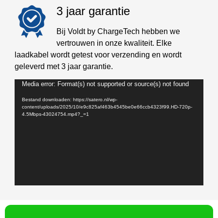
3 jaar garantie
Bij Voldt by ChargeTech hebben we
vertrouwen in onze kwaliteit. Elke
laadkabel wordt getest voor verzending en wordt
geleverd met 3 jaar garantie.
Videospeler
Media error: Format(s) not supported or source(s) not found
Bestand downloaden: https://satero.nl/wp-
content/uploads/2025/10/e9c825af463b4545be0e66ccb4323f99.HD-720p-
4.5Mbps-43024754.mp4?_=1