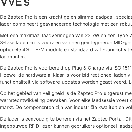
VvE’s
De Zaptec Pro is een krachtige en slimme laadpaal, specia
lader combineert geavanceerde technologie met een robuus
Met een maximaal laadvermogen van 22 kW en een Type 2-aan
3-fase laden en is voorzien van een geïntegreerde MID-gec
optionele 4G LTE-M module en standaard wifi-connectivitei
laadpunten.
De Zaptec Pro is voorbereid op Plug & Charge via ISO 15
Hoewel de hardware al klaar is voor bidirectioneel laden v
functionaliteit via software-updates worden geactiveerd. L
Op het gebied van veiligheid is de Zaptec Pro uitgerust m
warmteontwikkeling bewaken. Voor elke laadsessie voert de 
markt. De componenten zijn van industriële kwaliteit en v
De lader is eenvoudig te beheren via het Zaptec Portal. Di
ingebouwde RFID-lezer kunnen gebruikers optioneel laadse