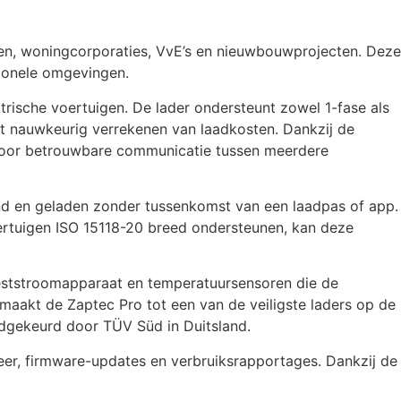
jven, woningcorporaties, VvE’s en nieuwbouwprojecten. Deze
sionele omgevingen.
rische voertuigen. De lader ondersteunt zowel 1-fase als
et nauwkeurig verrekenen van laadkosten. Dankzij de
t voor betrouwbare communicatie tussen meerdere
nd en geladen zonder tussenkomst van een laadpas of app.
voertuigen ISO 15118-20 breed ondersteunen, kan deze
 reststroomapparaat en temperatuursensoren die de
 maakt de Zaptec Pro tot een van de veiligste laders op de
edgekeurd door TÜV Süd in Duitsland.
eheer, firmware-updates en verbruiksrapportages. Dankzij de