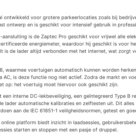
al ontwikkeld voor grotere parkeerlocaties zoals bij bedri
t ontwerp en is geschikt voor intensief gebruik in profes
sluiting is de Zaptec Pro geschikt voor vrijwel alle elekt
ertificeerde energiemeter, waardoor hij geschikt is voor h
t is de lader altijd verbonden met het internet, wat zorg
118, waarmee voertuigen automatisch kunnen worden herke
ia AC, is deze functie nog niet actief. Zodra de markt en 
et op: het voertuig moet hiervoor ook geschikt zijn.
et een interne DC-lekbeveiliging, een geïntegreerd Type B
lader automatische kalibraties en zelftesten uit. Dit alles
oldoen aan de IEC 61851-1 veiligheidsnormen, getest en go
t online platform biedt inzicht in laadsessies, gebruikersb
ssies starten en stoppen met een pasje of druppel.