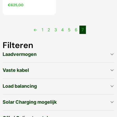
€
625,00
←
1
2
3
4
5
6
7
Filteren
Laadvermogen
Vaste kabel
Load balancing
Solar Charging mogelijk