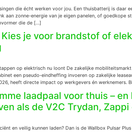
ingen die écht werken voor jou. Een thuisbatterij is daar e
 Denk aan zonne-energie van je eigen panelen, of goedkope st
omvormer die de […]
 Kies je voor brandstof of ele
g
rstappen op elektrisch nu loont De zakelijke mobiliteitsmar
binet een pseudo-eindheffing invoeren op zakelijke leaseaut
026, heeft directe impact op werkgevers én werknemers. Bi
limme laadpaal voor thuis – en
even als de V2C Trydan, Zappi
ficiënt en veilig kunnen laden? Dan is de Wallbox Pulsar Plus